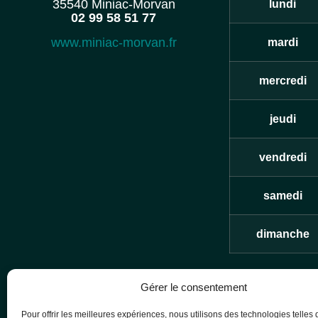
35540 Miniac-Morvan
lundi
02 99 58 51 77
www.miniac-morvan.fr
mardi
mercredi
jeudi
vendredi
samedi
dimanche
Des permanen
Gérer le consentement
Pour offrir les meilleures expériences, nous utilisons des technologies telles 