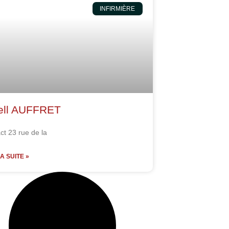
INFIRMIÈRE
ell AUFFRET
ct 23 rue de la
LA SUITE »