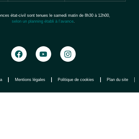
ces état-civil sont tenues le samedi matin de 8h30 à 12h00,
selon un planning établi à l’avance
.
a
Mentions légales
Politique de cookies
Plan du site
que les
 consentir à
rtement de
rer son
tions.
ÉRENCES