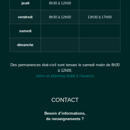
jeudi
8h30 à 12h00
vendredi
8h30 à 12h00
13h30 à 17h00
samedi
dimanche
Des permanences état-civil sont tenues le samedi matin de 8h30
à 12h00,
selon un planning établi à l’avance
.
CONTACT
Gérer le consentement
Pour offrir les meilleures expériences, nous utilisons des technologies
Besoin d’informations,
telles que les cookies pour stocker et/ou accéder aux informations des
de renseignements ?
appareils. Le fait de consentir à ces technologies nous permettra de traiter
des données telles que le comportement de navigation ou les ID uniques