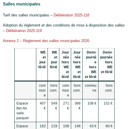
Salles municipales
Tarif des salles municipales –
Délibération 2025-118
Adoption du règlement et des conditions de mise à disposition des salles
–
Délibération 2025-119
Annexe 2 – Règlement des salles municipales 2026
WE
WE
Jour
Jour
Demi-
Demi-
et
et
née
née
journé
journée
jour
jour
hors
hors
e
hors
férié
férié
WE
WE
hors
WE
et
et
WE
et férié
férié
férié
et férié
com
hors
com
hors
commu
hors
mun
com.
mun
com.
ne
com.
e
e
Espace
407
549
271
366
108 €
152 €
Bel-Air
€
€
€
€
salle
parquet
Espace
162
219
108
146
43 €
60 €