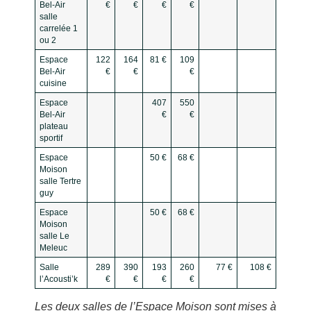
Bel-Air
€
€
€
€
salle
carrelée 1
ou 2
Espace
122
164
81 €
109
Bel-Air
€
€
€
cuisine
Espace
407
550
Bel-Air
€
€
plateau
sportif
Espace
50 €
68 €
Moison
salle Tertre
guy
Espace
50 €
68 €
Moison
salle Le
Meleuc
Salle
289
390
193
260
77 €
108 €
l’Acousti’k
€
€
€
€
Les deux salles de l’Espace Moison sont mises à