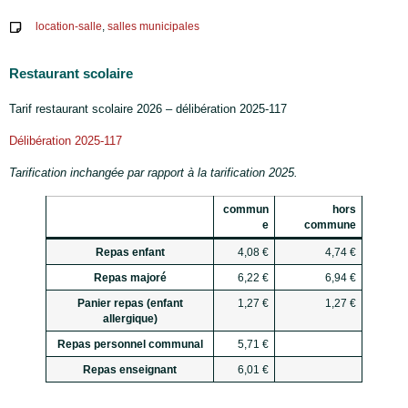
location-salle
,
salles municipales
Restaurant scolaire
Tarif restaurant scolaire 2026 – délibération 2025-117
Délibération 2025-117
Tarification inchangée par rapport à la tarification 2025.
commun
hors
e
commune
Repas enfant
4,08 €
4,74 €
Repas majoré
6,22 €
6,94 €
Panier repas (enfant
1,27 €
1,27 €
allergique)
Repas personnel communal
5,71 €
Repas enseignant
6,01 €