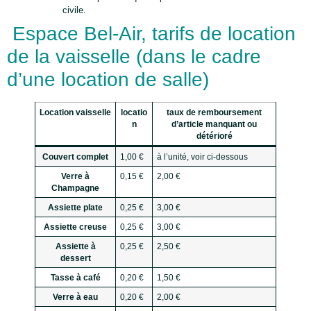
civile.
Espace Bel-Air, tarifs de location
de la vaisselle (dans le cadre
d’une location de salle)
Location vaisselle
locatio
taux de remboursement
n
d’article manquant ou
détérioré
Couvert complet
1,00 €
à l’unité, voir ci-dessous
Verre à
0,15 €
2,00 €
Champagne
Assiette plate
0,25 €
3,00 €
Assiette creuse
0,25 €
3,00 €
Assiette à
0,25 €
2,50 €
dessert
Tasse à café
0,20 €
1,50 €
Verre à eau
0,20 €
2,00 €