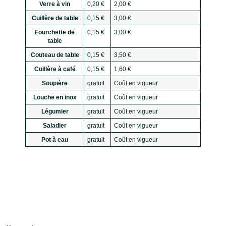
Verre à vin
0,20 €
2,00 €
Cuillère de table
0,15 €
3,00 €
Fourchette de
0,15 €
3,00 €
table
Couteau de table
0,15 €
3,50 €
Cuillère à café
0,15 €
1,60 €
Soupière
gratuit
Coût en vigueur
Louche en inox
gratuit
Coût en vigueur
Légumier
gratuit
Coût en vigueur
Saladier
gratuit
Coût en vigueur
Pot à eau
gratuit
Coût en vigueur