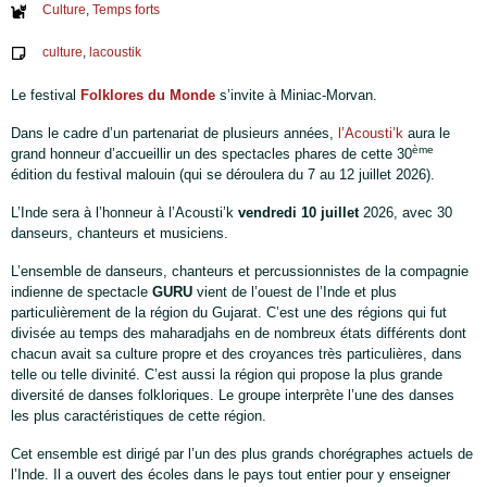
Culture
,
Temps forts
culture
,
lacoustik
Le festival
Folklores du Monde
s’invite à Miniac-Morvan.
Dans le cadre d’un partenariat de plusieurs années,
l’Acousti’k
aura le
ème
grand honneur d’accueillir un des spectacles phares de cette 30
édition du festival malouin (qui se déroulera du 7 au 12 juillet 2026).
L’Inde sera à l’honneur à l’Acousti’k
vendredi 10 juillet
2026, avec 30
danseurs, chanteurs et musiciens.
L’ensemble de danseurs, chanteurs et percussionnistes de la compagnie
indienne de spectacle
GURU
vient de l’ouest de l’Inde et plus
particulièrement de la région du Gujarat. C’est une des régions qui fut
divisée au temps des maharadjahs en de nombreux états différents dont
chacun avait sa culture propre et des croyances très particulières, dans
telle ou telle divinité. C’est aussi la région qui propose la plus grande
diversité de danses folkloriques. Le groupe interprète l’une des danses
les plus caractéristiques de cette région.
Cet ensemble est dirigé par l’un des plus grands chorégraphes actuels de
l’Inde. Il a ouvert des écoles dans le pays tout entier pour y enseigner