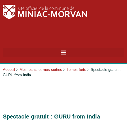
RECHERC
Accueil
>
Mes loisirs et mes sorties
>
Temps forts
>
Spectacle gratuit :
GURU from India
Spectacle gratuit : GURU from India