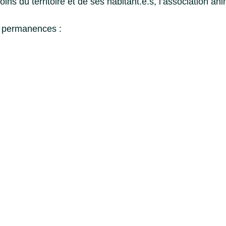
oins du territoire et de ses habitant.e.s, l’association 
s permanences :