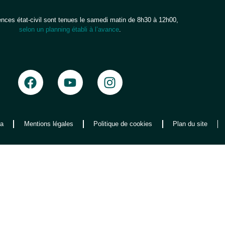
ces état-civil sont tenues le samedi matin de 8h30 à 12h00,
selon un planning établi à l’avance
.
a
Mentions légales
Politique de cookies
Plan du site
que les
 consentir à
rtement de
rer son
tions.
ÉRENCES