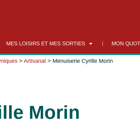
MES LOISIRS ET MES SORTIES
MON QUOT
omiques
>
Artisanat
>
Menuiserie Cyrille Morin
lle Morin