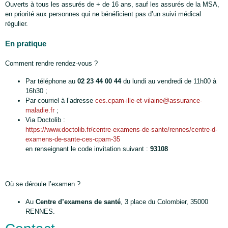
Ouverts à tous les assurés de + de 16 ans, sauf les assurés de la MSA,
en priorité aux personnes qui ne bénéficient pas d’un suivi médical
régulier.
En pratique
Comment rendre rendez-vous ?
Par téléphone au
02 23 44 00 44
du lundi au vendredi de 11h00 à
16h30 ;
Par courriel à l’adresse
ces.cpam-ille-et-vilaine@assurance-
maladie.fr
;
Via Doctolib :
https://www.doctolib.fr/centre-examens-de-sante/rennes/centre-d-
examens-de-sante-ces-cpam-35
en renseignant le code invitation suivant :
93108
Où se déroule l’examen ?
Au
Centre d’examens de santé
, 3 place du Colombier, 35000
RENNES.