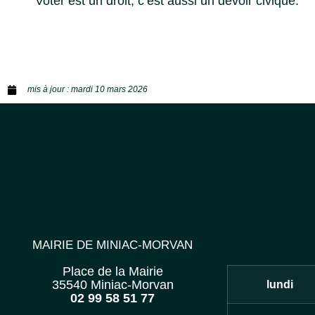
Voter est un droit, c’est aussi un devoir civique.
mis à jour :
mardi 10 mars 2026
MAIRIE DE MINIAC-MORVAN
Place de la Mairie
35540 Miniac-Morvan
lundi
02 99 58 51 77