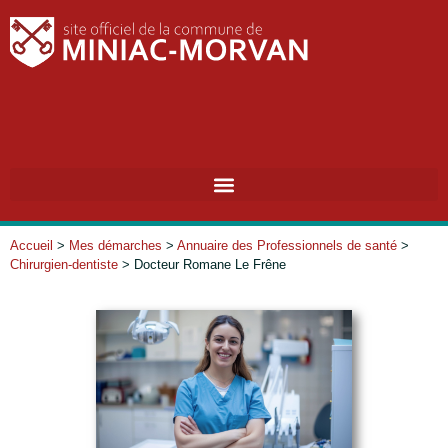
Accueil
>
Mes démarches
>
Annuaire des Professionnels de santé
>
Chirurgien-dentiste
>
Docteur Romane Le Frêne