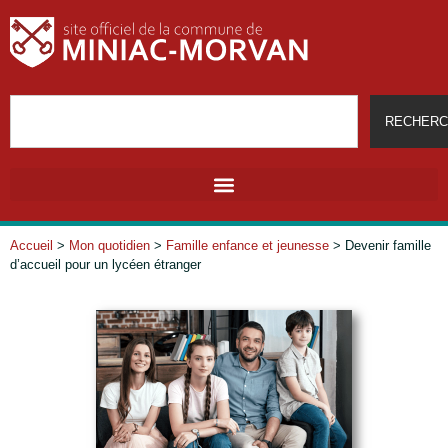
RECHERC
Accueil
>
Mon quotidien
>
Famille enfance et jeunesse
>
Devenir famille
d’accueil pour un lycéen étranger