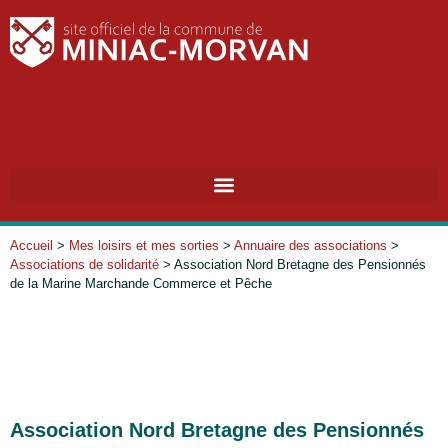
RECHERC
Accueil
>
Mes loisirs et mes sorties
>
Annuaire des associations
>
Associations de solidarité
>
Association Nord Bretagne des Pensionnés
de la Marine Marchande Commerce et Pêche
Association Nord Bretagne des Pensionnés